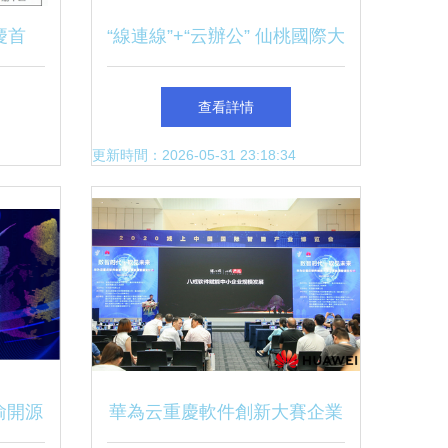
慶首
“線連線”+“云辦公” 仙桃國際大
引領軟
數據谷助力重慶軟件開發企業
查看詳情
有序復工
更新時間：2026-05-31 23:18:34
渝開源
華為云重慶軟件創新大賽企業