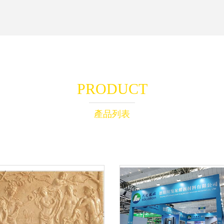
PRODUCT
產品列表