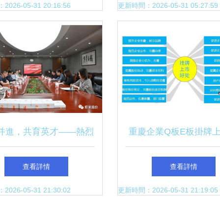
子在“一帶一路”暨金磚國
業軟件學會科學技術獎
26-05-31 20:16:56
更新時間：2026-05-31 05:27:59
家技能大賽中斬獲佳績
并進，共育英才——熱烈
重慶企業Q板E板掛牌
重慶工業職業技術學院與
增強股權流動性，助推
查看詳情
查看詳情
軟件公司校企合作教學軟
發產業發展
26-05-31 21:30:02
更新時間：2026-05-31 21:19:05